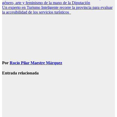
género, arte y feminismo de la mano de la Diputación
de
Un experto en Turismo Inteligente recorre la provincia para evaluar
entradas
la accesibilidad de los servicios turísticos
Por
Rocío Pilar Maestre Márquez
Entrada relacionada
CONOCE EL
CONDADO
ESCACENA
Escacena
informa de un
brote de
impétigo y