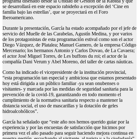
programa diseñado desde la Unidad de Gestión de la Rábida y que
se desarrollará en este espacio rabideño a excepción del ‘Cine en
familia bajo las estrellas’, que se proyectará en el Foro
Iberoamericano.
Durante la presentación, García ha estado acompañado por el jefe de
servicio del Muelle de las Carabelas, Agustín Medina, y por varios
de los protagonistas de esta programación estival como son el actor
Diego Vázquez, de Platalea; Manuel Gamero, de la empresa Código
Mercenario; los hermanos Antonio y Carlos Dovao, de La Cavaera;
el actor José Miguel Torres, de Les buffons du roi; el actor de la
compañía Dani Verum y Abel Moreno, del taller de cartas náuticas.
Como ha indicado el vicepresidente de la institución provincial,
“esta programación tan especial y ambiciosa que estamos presentado
hoy está dirigida a un público familiar -ya sean onubenses o
visitantes- y marcada por las medidas de seguridad sanitaria para la
prevención de la covid-19, garantizando en todo momento el
cumplimiento de la normativa sanitaria respecto a mantener la
distancia social, el uso de mascarillas y la dotación de geles
hidroalcohólicos”.
García ha señalado que “este año nos hemos querido guiar por la
experiencia y por las encuestas de satisfacción que hicimos por
primera vez el año pasado para seguir haciendo mejora continua en
nuestra gestión, escuchando al visitante, al turista y a la ciudadanía”.