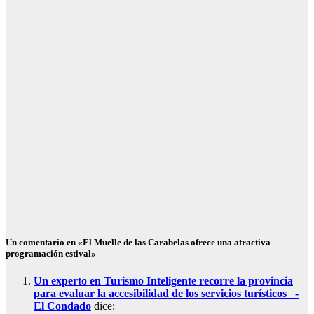
Rocío Pilar
Maestre
Márquez
CONOCE EL
CONDADO
PALOS
Fallece un
bañista de 79
años en una
playa de Palos
de la Frontera
Jul 6, 2026
Rocío Pilar
Maestre
Márquez
Un comentario en «El Muelle de las Carabelas ofrece una atractiva
programación estival»
Un experto en Turismo Inteligente recorre la provincia
para evaluar la accesibilidad de los servicios turísticos -
El Condado
dice: