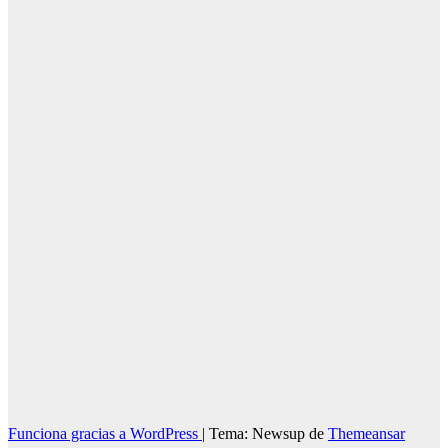
Los Milagros
ya está en
Palos de la
Frontera
06/08/2026
Redacción
Funciona gracias a WordPress
|
Tema: Newsup de
Themeansar