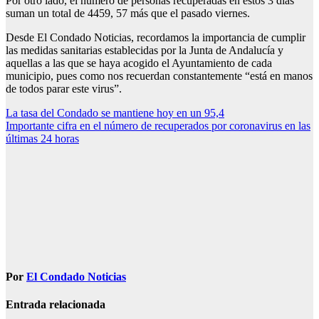
Por otro lado, el número de personas recuperadas en estos 3 días
suman un total de 4459, 57 más que el pasado viernes.
Desde El Condado Noticias, recordamos la importancia de cumplir
las medidas sanitarias establecidas por la Junta de Andalucía y
aquellas a las que se haya acogido el Ayuntamiento de cada
municipio, pues como nos recuerdan constantemente “está en manos
de todos parar este virus”.
Navegación
La tasa del Condado se mantiene hoy en un 95,4
Importante cifra en el número de recuperados por coronavirus en las
de
últimas 24 horas
entradas
Por
El Condado Noticias
Entrada relacionada