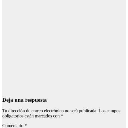
Dic 12, 2025
Redacción
SANIDAD
Detenido un
hombre por
amenazar con
cuchillos y
gasolina a
personal
sanitario en el
Hospital
Virgen del
Rocío
Dic 10, 2025
Redacción
Deja una respuesta
Tu dirección de correo electrónico no será publicada.
Los campos
obligatorios están marcados con
*
Comentario
*