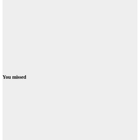
You missed
CONDADO
NIEBLA
La Junta eleva
a fase de
emergencia el
incendio de
Niebla, que
obliga al