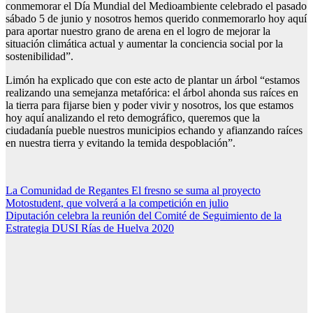
conmemorar el Día Mundial del Medioambiente celebrado el pasado
sábado 5 de junio y nosotros hemos querido conmemorarlo hoy aquí
para aportar nuestro grano de arena en el logro de mejorar la
situación climática actual y aumentar la conciencia social por la
sostenibilidad”.
Limón ha explicado que con este acto de plantar un árbol “estamos
realizando una semejanza metafórica: el árbol ahonda sus raíces en
la tierra para fijarse bien y poder vivir y nosotros, los que estamos
hoy aquí analizando el reto demográfico, queremos que la
ciudadanía pueble nuestros municipios echando y afianzando raíces
en nuestra tierra y evitando la temida despoblación”.
Navegación
La Comunidad de Regantes El fresno se suma al proyecto
Motostudent, que volverá a la competición en julio
de
Diputación celebra la reunión del Comité de Seguimiento de la
entradas
Estrategia DUSI Rías de Huelva 2020