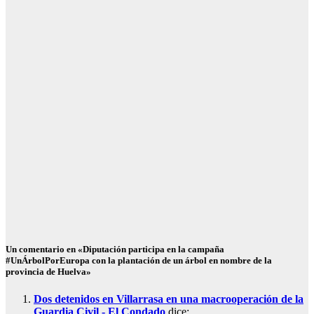
alerta previa y
descarta
reforzar más
la frontera de
Ceuta
Ago 5, 2026
Redacción
SOCIEDAD
¿Qué es
Schengen? Así
funciona el
espacio
europeo
Ago 5, 2026
Redacción
Un comentario en «Diputación participa en la campaña
#UnÁrbolPorEuropa con la plantación de un árbol en nombre de la
provincia de Huelva»
Dos detenidos en Villarrasa en una macrooperación de la
Guardia Civil - El Condado
dice: