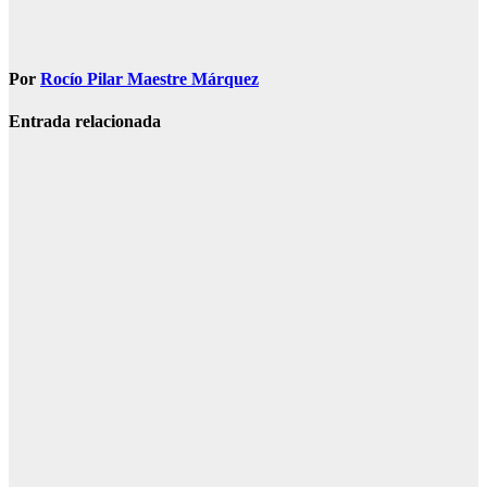
Por
Rocío Pilar Maestre Márquez
Entrada relacionada
SOCIEDAD
Muere una
agente de la
Guardia Civil
tras ser
tiroteada por
su expareja
Ago 5, 2026
Redacción
SOCIEDAD
Marlaska
niega que
hubiera una