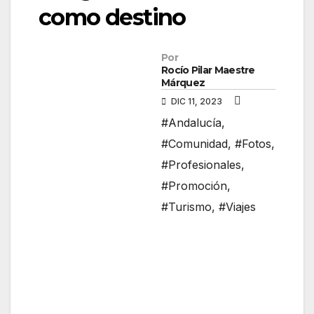
como destino
Por
Rocío Pilar Maestre
Márquez
DIC 11, 2023
#Andalucía
,
#Comunidad
,
#Fotos
,
#Profesionales
,
#Promoción
,
#Turismo
,
#Viajes