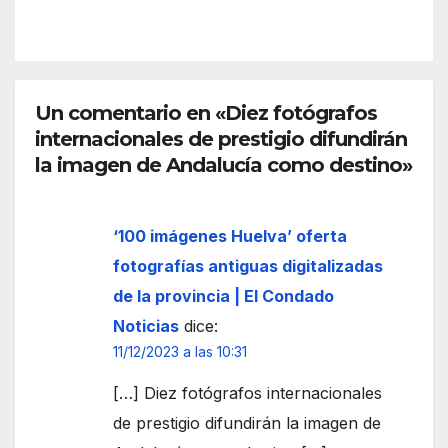
el
la
espa
front
cio
era
euro
de
peo
Un comentario en «Diez fotógrafos
Ceut
internacionales de prestigio difundirán
a
la imagen de Andalucía como destino»
‘100 imágenes Huelva’ oferta
fotografías antiguas digitalizadas
de la provincia | El Condado
Noticias
dice:
11/12/2023 a las 10:31
[…] Diez fotógrafos internacionales
de prestigio difundirán la imagen de