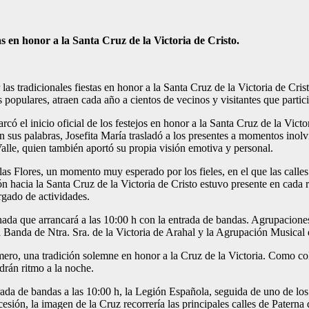
as en honor a la Santa Cruz de la Victoria de Cristo.
las tradicionales fiestas en honor a la Santa Cruz de la Victoria de Cri
es populares, atraen cada año a cientos de vecinos y visitantes que part
rcó el inicio oficial de los festejos en honor a la Santa Cruz de la Vic
n sus palabras, Josefita María trasladó a los presentes a momentos ino
alle, quien también aportó su propia visión emotiva y personal.
 las Flores, un momento muy esperado por los fieles, en el que las calle
ión hacia la Santa Cruz de la Victoria de Cristo estuvo presente en cada
rgado de actividades.
da que arrancará a las 10:00 h con la entrada de bandas. Agrupaciones 
a Banda de Ntra. Sra. de la Victoria de Arahal y la Agrupación Musical d
Romero, una tradición solemne en honor a la Cruz de la Victoria. Como col
rán ritmo a la noche.
trada de bandas a las 10:00 h, la Legión Española, seguida de uno de l
cesión, la imagen de la Cruz recorrería las principales calles de Patern