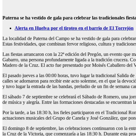
Paterna se ha vestido de gala para celebrar las tradicionales fiest
Alerta en Huelva por el tiroteo en el barrio de El Torrejón
La localidad de Paterna del Campo se ha vestido de gala para celebrar 
Estas festividades, que combinan fervor religioso, cultura y tradicion
Las fiestas arrancaron con la 22ª edición del Pregón, un evento que ma
Gabarro, una persona profundamente ligada a la tradición crucera. Co
Madero de la Cruz. El acto fue presentado por Moisés Caballero del V
El pasado jueves a las 00:00 horas, tuvo lugar la tradicional Salida de
calles se adornaron para recibir este acto solemne, en el que la devoc
y tuvo lugar la entrada de las bandas, preludio de un fin de semana ca
El sábado 7 de septiembre se celebrará el Sábado de Romero, una jorna
de música y alegría. Entre las formaciones destacadas se encuentran l
Por la tarde, a las 18:30 h, los fieles participaron en el Tradicional 
actuaciones musicales del Grupo de Canela y José González, que pond
El domingo 8 de septiembre, las celebraciones continuaron con la en
la Cruz de la Victoria, que comenzaría a las 18:30 h. Durante esta pro