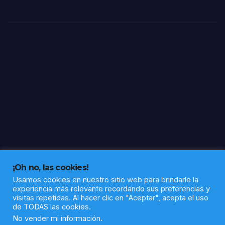
Nilo
este
año
y
elev
a a
17
los
caso
s
¡Oh no, las cookies!
Usamos cookies en nuestro sitio web para brindarle la
experiencia más relevante recordando sus preferencias y
visitas repetidas. Al hacer clic en "Aceptar", acepta el uso
de TODAS las cookies.
Funciona gracias a WordPress
|
Tema: Newsup de
Themeansar
No vender mi información
.