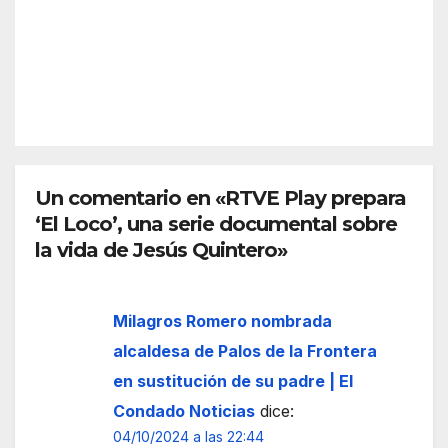
o a
Islan
una
la
tilla
mult
cele
REDACC
itudi
braci
IÓN
naria
ón
y
del
emo
Día
tiva
del
Rom
Un comentario en «RTVE Play prepara
Fand
ería
‘El Loco’, una serie documental sobre
ang
de
o de
la vida de Jesús Quintero»
San
la
José
provi
Obre
Milagros Romero nombrada
ncia
ro
de
alcaldesa de Palos de la Frontera
2026
Huel
en sustitución de su padre | El
va
Condado Noticias
dice:
04/10/2024 a las 22:44