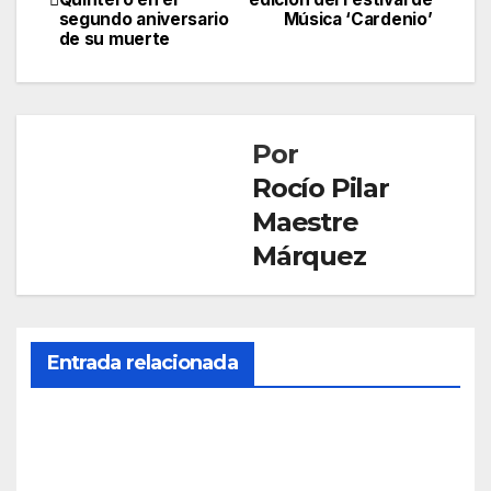
de
segundo aniversario
Música ‘Cardenio’
de su muerte
entradas
Por
Rocío Pilar
Maestre
Márquez
Entrada relacionada
CULTURA
La
onu
bens
JUN 15,
e
2026