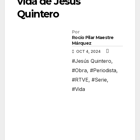
vida de Jesús
Quintero
Por
Rocío Pilar Maestre
Márquez
OCT 4, 2024
#Jesús Quintero
,
#Obra
,
#Periodista
,
#RTVE
,
#Serie
,
#Vida