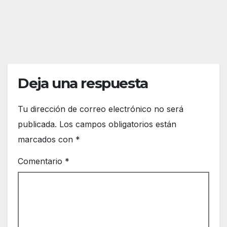
Así
REDACC
refor
funci
zar
IÓN
ona
más
el
la
espa
front
cio
era
Deja una respuesta
euro
de
peo
Ceut
a
Tu dirección de correo electrónico no será
publicada.
Los campos obligatorios están
marcados con
*
Comentario
*