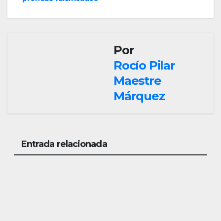
Por
Rocío Pilar
Maestre
Márquez
Entrada relacionada
SOCIEDAD
Mue
re
una
AGO 5,
age
2026
nte