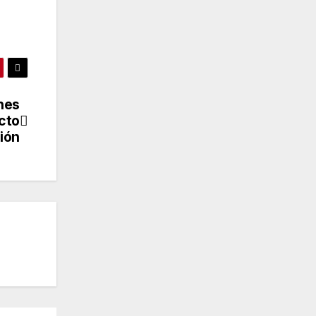
enes
ecto
ión