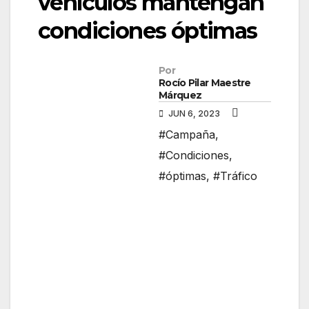
vehículos mantengan
condiciones óptimas
Por
Rocío Pilar Maestre
Márquez
JUN 6, 2023
#Campaña
,
#Condiciones
,
#óptimas
,
#Tráfico