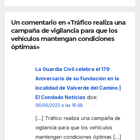
front
cio
era
euro
de
peo
Un comentario en «Tráfico realiza una
Ceut
campaña de vigilancia para que los
a
vehículos mantengan condiciones
óptimas»
La Guardia Civil celebra el 179
Aniversario de su Fundación en la
localidad de Valverde del Camino |
El Condado Noticias
dice:
06/06/2023 a las 16:48
[…] Tráfico realiza una campaña de
vigilancia para que los vehículos
mantengan condiciones óptimas […]