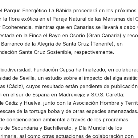
del Parque Energético La Rábida procederá en los próximos 
r la flora exótica en el Paraje Natural de las Marismas del O
y Ecoherencia, mientras que en Canarias se llevará a cabo
estada en la Finca el Rayo en Osorio (Gran Canaria) y reco
l Barranco de la Alegría de Santa Cruz (Tenerife), en
ndación Santa Cruz Sostenible, respectivamente.
a biodiversidad, Fundación Cepsa ha finalizado, en colabora
idad de Sevilla, un estudio sobre el impacto del alga asiáti
s (Cádiz), cuyos resultado están pendiente de publicación;
en el sur de España en Madrevieja; y S.O.S. Caretta:
de Cádiz y Huelva, junto con la Asociación Hombre y Territ
rescate de la tortuga boba y de otras especies amenazadas
 de concienciación ambiental a través de los programas
 de Secundaria y Bachillerato, y Día Mundial de los
rimaria, así como otras actuaciones de colaboración con