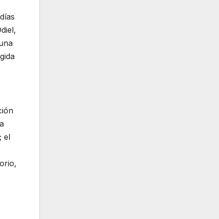
días
diel,
 una
gida
ción
ca
 el
orio,
.