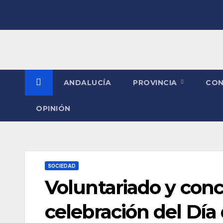
Saltar
al
contenido
ANDALUCÍA
PROVINCIA
CO
OPINIÓN
SOCIEDAD
Voluntariado y conci
celebración del Dí