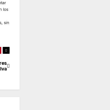
ntar
n los
, sin
res
lva