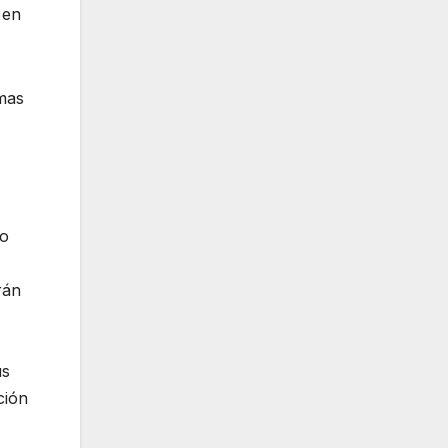
 en
mas
io
rán
us
ción