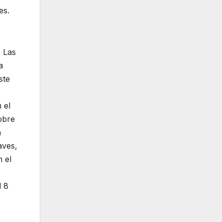
es.
e Las
a
ste
 el
obre
a
aves,
 el
l 8