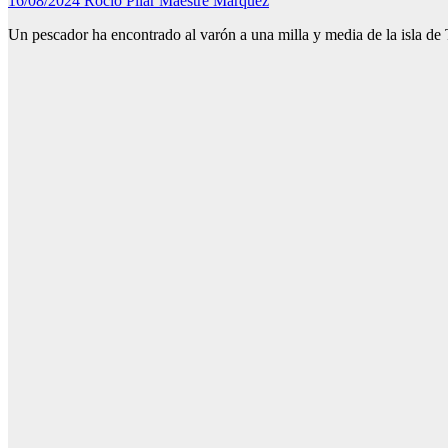
16/08/2024
Rocío Pilar Maestre Márquez
Un pescador ha encontrado al varón a una milla y media de la isla de