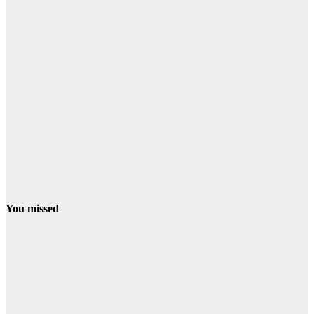
You missed
CONDADO
LA PALMA
Cortadas
varias
carreteras