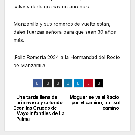
salve y darle gracias un año más.
Manzanilla y sus romeros de vuelta están,
dales fuerzas señora para que sean 30 años
más.
¡Feliz Romería 2024 a la Hermandad del Rocío
de Manzanilla!
Una tarde llena de
Moguer se va al Rocío
Navegación
primavera y colorido
por el camino, por su
con las Cruces de
camino
de
Mayo infantiles de La
Palma
entradas