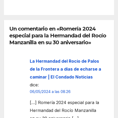
junt
una
o a
torre
una
med
carr
ieval
eter
Un comentario en «Romería 2024
inspi
a y el
especial para la Hermandad del Rocío
rada
alcal
en el
Manzanilla en su 30 aniversario»
de
peri
apu
odo
nta a
La Hermandad del Rocío de Palos
mus
una
ulm
de la Frontera a días de echarse a
posi
án
caminar | El Condado Noticias
ble
de la
dice:
negli
local
06/05/2024 a las 08:26
genc
idad
ia
[…] Romería 2024 especial para la
Hermandad del Rocío Manzanilla