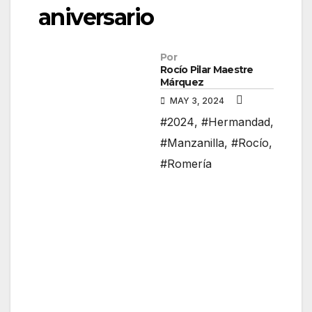
aniversario
Por
Rocío Pilar Maestre
Márquez
MAY 3, 2024
#2024
,
#Hermandad
,
#Manzanilla
,
#Rocío
,
#Romería