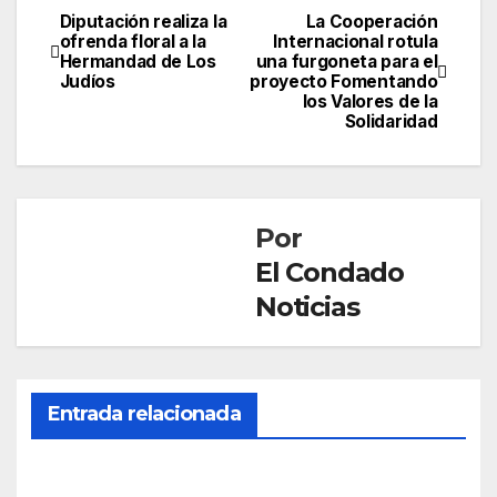
Diputación realiza la
La Cooperación
Navegación
ofrenda floral a la
Internacional rotula
Hermandad de Los
una furgoneta para el
de
Judíos
proyecto Fomentando
los Valores de la
entradas
Solidaridad
Por
El Condado
Noticias
Entrada relacionada
SOCIEDAD
Mue
re
una