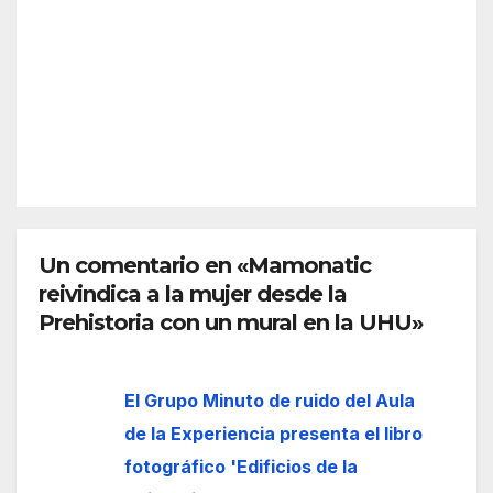
nge
desc
2026
n?
arta
Así
refor
funci
zar
REDACC
ona
más
IÓN
el
la
espa
front
cio
era
euro
de
peo
Un comentario en «Mamonatic
Ceut
reivindica a la mujer desde la
a
Prehistoria con un mural en la UHU»
El Grupo Minuto de ruido del Aula
de la Experiencia presenta el libro
fotográfico 'Edificios de la