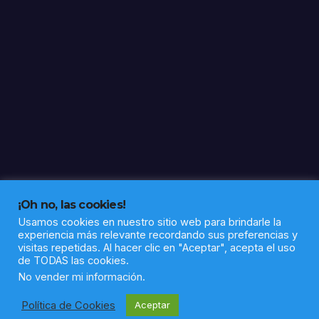
¡Oh no, las cookies!
Usamos cookies en nuestro sitio web para brindarle la
experiencia más relevante recordando sus preferencias y
visitas repetidas. Al hacer clic en "Aceptar", acepta el uso
de TODAS las cookies.
Funciona gracias a WordPress
|
Tema: Newsup de
Themeansar
No vender mi información
.
Política de Cookies
Aceptar
Política de privacidad
Aviso legal
Sobre nosotros