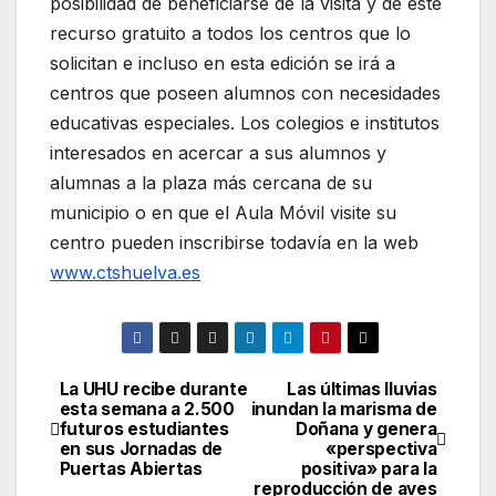
posibilidad de beneficiarse de la visita y de este
recurso gratuito a todos los centros que lo
solicitan e incluso en esta edición se irá a
centros que poseen alumnos con necesidades
educativas especiales. Los colegios e institutos
interesados en acercar a sus alumnos y
alumnas a la plaza más cercana de su
municipio o en que el Aula Móvil visite su
centro pueden inscribirse todavía en la web
www.ctshuelva.es
La UHU recibe durante
Las últimas lluvias
Navegación
esta semana a 2.500
inundan la marisma de
futuros estudiantes
Doñana y genera
de
en sus Jornadas de
«perspectiva
Puertas Abiertas
positiva» para la
entradas
reproducción de aves