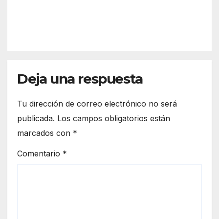
funci
zar
REDACC
ona
más
IÓN
el
la
espa
front
cio
era
euro
de
peo
Deja una respuesta
Ceut
a
Tu dirección de correo electrónico no será
publicada.
Los campos obligatorios están
marcados con
*
Comentario
*