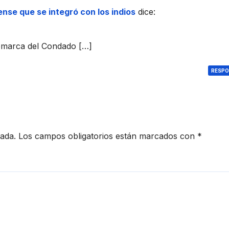
a
ense que se integró con los indios
dice:
pers
onal
sanit
comarca del Condado […]
ario
t
en el
RESP
Hos
pital
l
Virg
en
del
cada.
Los campos obligatorios están marcados con
*
Rocí
o