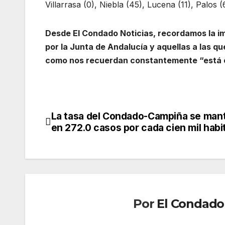
Villarrasa (0), Niebla (45), Lucena (11), Palos
Desde El Condado Noticias, recordamos la im
por la Junta de Andalucía y aquellas a las 
como nos recuerdan constantemente “está e
La tasa del Condado-Campiña se man
Navegación
en 272.0 casos por cada cien mil habi
de
entradas
Por
El Condado 