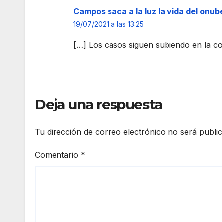
a del
ón
Campos saca a la luz la vida del onub
Hos
sin
19/07/2021 a las 13:25
pital
cita
Juan
con
[…] Los casos siguen subiendo en la 
Ram
tres
ón
pun
Jimé
os
nez
en
Hue
Deja una respuesta
va
Tu dirección de correo electrónico no será publi
Comentario
*