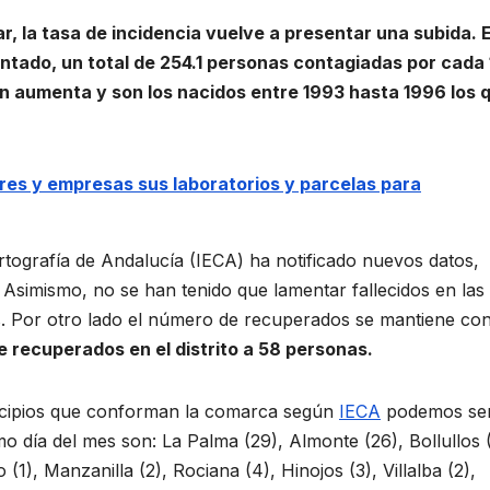
, la tasa de incidencia vuelve a presentar una subida. 
ntado, un total de 254.1 personas contagiadas por cada
ón aumenta y son los nacidos entre 1993 hasta 1996 los 
ores y empresas sus laboratorios y parcelas para
Cartografía de Andalucía (IECA) ha notificado nuevos datos,
. Asimismo, no se han tenido que lamentar fallecidos en las
as. Por otro lado el número de recuperados se mantiene co
e recuperados en el distrito a 58 personas.
nicipios que conforman la comarca según
IECA
podemos señ
o día del mes son: La Palma (29), Almonte (26), Bollullos 
1), Manzanilla (2), Rociana (4), Hinojos (3), Villalba (2),