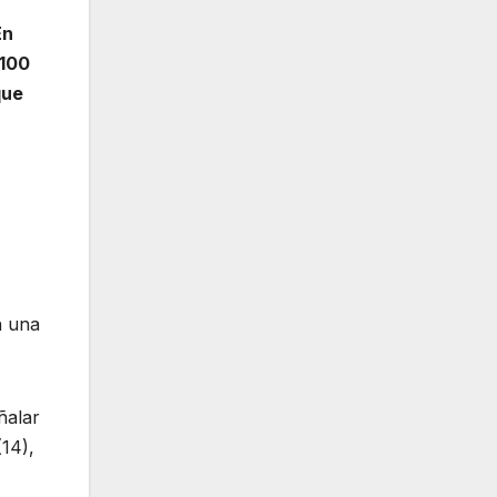
En
 100
que
n una
alar
(14),