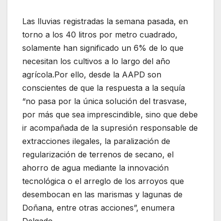
Las lluvias registradas la semana pasada
,
en
torno a los 40 litros por metro cuadrado
,
solamente
han significado
un
6
% de lo que
necesitan
los
cultivos a lo largo del año
agrícola
.
Por ello,
desde l
a AAPD
son
conscientes de que la
respuesta
a la sequí
a
“no pasa por
la
única solución
del trasvase,
por más que
sea
imprescindible
,
sino que debe
ir acompañada de la supresión
responsable
de
extracciones ilegales
,
la paralización
de
regularización de
terrenos
de sec
a
no
, el
ahorro de
agua mediante la innovación
tecnológica
o
el arreglo
de
los arroyos que
desembocan en las marismas
y lagunas
de
Do
ñ
a
n
a
, entre otras acciones”
, enumera