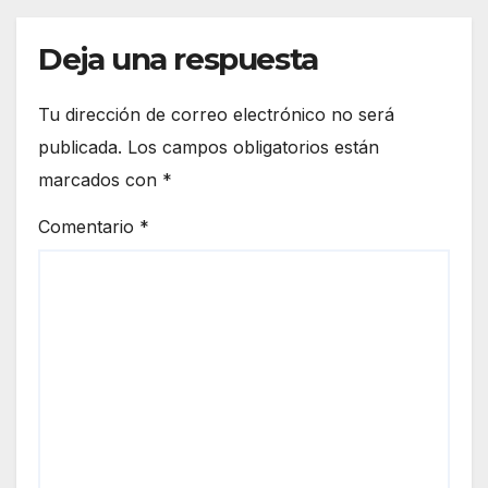
án
visita
de la
ntes
Deja una respuesta
local
dura
idad
nte
Tu dirección de correo electrónico no será
la
publicada.
Los campos obligatorios están
esta
marcados con
*
ncia
de la
Comentario
*
Virg
en
en
Alml
onte