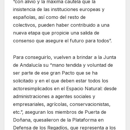
“
con
alivio y
la máxima
cautela
que l
a
insistencia de las ins
tituciones europeas y
españolas
,
así como
d
el resto de
colectivos,
pueden haber contribuido
a una
nueva etapa
que
propicie una salida
de
consenso
que
asegure
el futuro
para
todos
”.
Para conseguirlo,
vuelve
n
a
brindar
a la
Junta
de Andalucía
su “mano tendida
y voluntad de
ser parte de ese gran Pacto que se ha
solicitado
y en el que debe
n
estar todos los
a
ctores
implicados
en el
Espacio Natural
:
desde
administraciones
a
agentes sociales y
empresariales
, agrícolas, conservacionistas,
etc.”
,
aseguran
los
miembros de Puerta de
Doñana, que
salieron de la Plataforma en
Defensa de los Regadíos
,
que representa a los