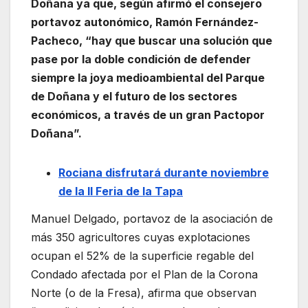
Doñana
ya que, s
egún
afirm
ó
el
consejero
portavoz autonómico
,
Ramón
Fernández-
Pacheco
,
“
h
ay que
buscar una
solución que
pase por
la
doble
condición
de defender
siempre
la joya
medi
o
ambient
al del
P
arque
de Doñana
y el fut
uro de los sectores
económicos
,
a través de
un gran
P
acto
por
Doñana
”
.
Rociana disfrutará durante noviembre
de la II Feria de la Tapa
Manuel Delgado
,
portavoz de la asociación
de
más 3
5
0 agricultores
cuy
as explotaciones
ocupan
el
52% de la superficie regable del
Condado
afectada por el Plan de la Corona
Norte
(o de la Fresa)
, afirma que
observa
n