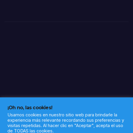
o
el
oper
ativo
logra
cons
olida
r
gran
part
e del
perí
metr
o
¡Oh no, las cookies!
Usamos cookies en nuestro sitio web para brindarle la
experiencia más relevante recordando sus preferencias y
visitas repetidas. Al hacer clic en "Aceptar", acepta el uso
de TODAS las cookies.