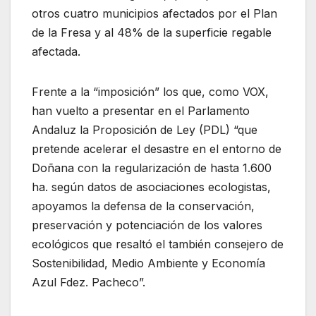
otros
cuatro
municipios afectados por el Plan
de la
Fresa
y
a
l 48% de la superficie regable
afectada
.
F
rente a la “imposición
”
los que
,
como VOX
,
han vuelto a
presentar en el Parlamento
Andaluz
la
Proposición de Ley (PDL)
“
que
pretend
e acelerar el desastre en el entorno de
Doñana con la regularización de hasta 1.
6
00
ha. según
datos de
asociaciones ecologistas
,
apoyamos la defensa de la conservación,
preservación y potenciación de los valores
ecológicos que
resaltó
el
también
consejero de
Sostenibilidad, Medio Ambiente y Economía
Azul
F
dez.
Pacheco
”.