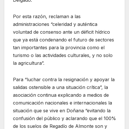
Delgado.
Por esta razón
,
reclaman a las
administraciones “celeridad y
auténtica
voluntad de consenso
ante un
déficit hídrico
que ya está condenando el futuro de secto
res
tan
im
portantes
para la provincia como el
turismo o las actividades culturales, y no solo
la agricultura
”.
Para
“
luchar contr
a la resignación y apoyar
la
salidas ostensible
a una situación crítica”
,
la
asociación
continua explicando
a medios
de
comunicación nacionales e internacionales
la
situación que se vive en Doñana
“evitando la
confusión del público y aclarando que el 100%
de los s
uelos de Regadío de Almonte
son y