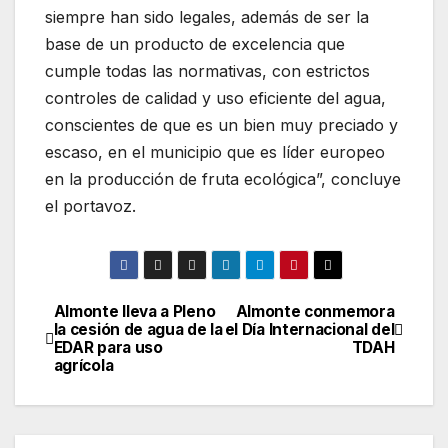
siempre han sido legales,
además de ser
la
base de un
producto
de excelencia que
cumple todas las normativas
, con
estrictos
controles de calidad
y
uso eficiente del agua,
conscientes de que es un bien muy
preciado
y
escaso,
en el
municipio
que es
líder europeo
en
la
producción de
fruta ecológica
”, concluy
e
el
portavoz.
Almonte lleva a Pleno
Almonte conmemora
Navegación
la cesión de agua de la
el Día Internacional del
EDAR para uso
TDAH
de
agrícola
entradas