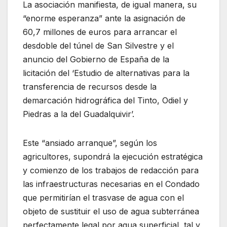
L
a
a
sociación
manifiesta
, de igual manera,
su
“
enorme
esperanza”
ante
la asignación de
60,7 millones de euros para arrancar el
desdoble del túnel de San Silvestre
y el
anuncio del Gobierno de España de la
licitación del ‘Estudio de alternativas para la
transferencia de recursos desde la
demarcación hidrográfica del Tinto, Odiel y
Piedras a la del Guadalquivir’.
Est
e
“
a
nsiad
o arranque”
,
según los
agricultores
,
supondrá la ejecución estratégica
y
comienzo de los trabajos de
r
edacción para
las infraestructuras necesarias en el Condado
que permitirían el trasvase de agua con el
objeto de sustituir el uso de agua subterránea
perfectamente legal
por
agua superficial
, tal y