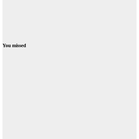
You missed
CONDADO
ESCACENA
PATERNA
El incendio
avanza hacia
el este y eleva
la alerta en
Escacena y
Paterna del
Campo
09/08/2026
Redacción
CONDADO