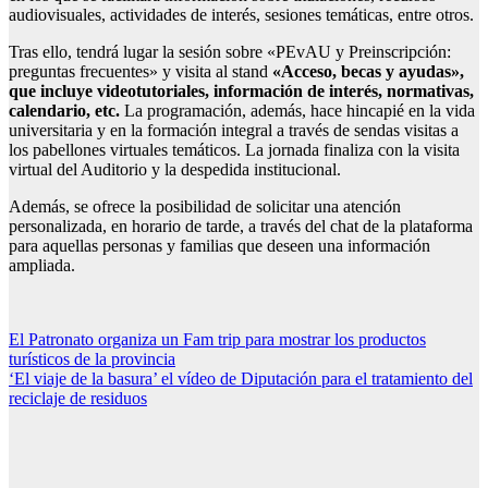
audiovisuales, actividades de interés, sesiones temáticas, entre otros.
Tras ello, tendrá lugar la sesión sobre «PEvAU y Preinscripción:
preguntas frecuentes» y visita al stand
«Acceso, becas y ayudas»,
que incluye videotutoriales, información de interés, normativas,
calendario, etc.
La programación, además, hace hincapié en la vida
universitaria y en la formación integral a través de sendas visitas a
los pabellones virtuales temáticos. La jornada finaliza con la visita
virtual del Auditorio y la despedida institucional.
Además, se ofrece la posibilidad de solicitar una atención
personalizada, en horario de tarde, a través del chat de la plataforma
para aquellas personas y familias que deseen una información
ampliada.
Navegación
El Patronato organiza un Fam trip para mostrar los productos
turísticos de la provincia
de
‘El viaje de la basura’ el vídeo de Diputación para el tratamiento del
entradas
reciclaje de residuos