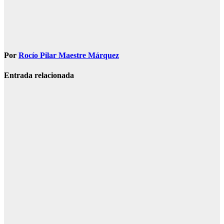
Por
Rocío Pilar Maestre Márquez
Entrada relacionada
SOCIEDAD
Muere una
agente de la
Guardia Civil
tras ser
tiroteada por
su expareja
Ago 5, 2026
Redacción
SOCIEDAD
Marlaska