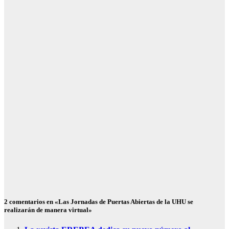
niega que
hubiera una
alerta previa y
descarta
reforzar más
la frontera de
Ceuta
Ago 5, 2026
Redacción
SOCIEDAD
¿Qué es
Schengen? Así
funciona el
espacio
europeo
Ago 5, 2026
Redacción
2 comentarios en «Las Jornadas de Puertas Abiertas de la UHU se
realizarán de manera virtual»