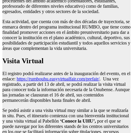
procedentes del ámbito académico (orientadores, estudiantes,
profesorado de diferentes niveles educativo) como de familias,
egresados, entidades y otros sectores de la sociedad.
Esta actividad, que cuenta con más de dos décadas de trayectoria, se
enmarca dentro del programa institucional RUMBO, que tiene como
finalidad promover acciones en el ámbito preuniversitario para dar a
conocer la institución en el plano académico, cultural, deportivo, sus
posibilidades de participación estudiantil y todos aquellos servicios y
áreas que complementan la vida universitaria.
Visita Virtual
El registro podrá realizarse antes de la inauguración del evento, en el
enlace:
https://rumbouhu.easyvirtualfair.com/prefair/
. Una vez
registrado, a partir del 13 de abril, se podrá realizar la visita virtual
para conocer toda la información necesaria de la Onubense. Aunque
las jornadas se clausuran el 16 de abril, sus contenidos
permanecerán disponibles hasta finales de abril.
Se podrá asistir a una visita virtual muy similar a la que se realizaría
in situ. Pues, el itinerario comienza con una bienvenida institucional
y una visita virtual al Pabellón
‘Conoce la UHU’,
por el que se
puede navegar por los diferentes stands de los centros universitarios
en los que se facilitará información sobre titulaciones, recursos