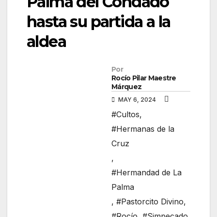
Palma del Condado
hasta su partida a la
aldea
Por
Rocío Pilar Maestre
Márquez
MAY 6, 2024
#Cultos
,
#Hermanas de la
Cruz
,
#Hermandad de La
Palma
,
#Pastorcito Divino
,
#Rocío
,
#Simpecado