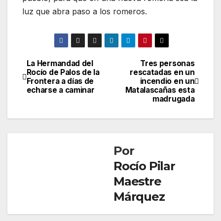
luz que abra paso a los romeros.
La Hermandad del
Tres personas
Navegación
Rocío de Palos de la
rescatadas en un
Frontera a días de
incendio en un
de
echarse a caminar
Matalascañas esta
madrugada
entradas
Por
Rocío Pilar
Maestre
Márquez