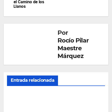
el Camino de los
entradas
Llanos
Por
Rocío Pilar
Maestre
Márquez
EL ROCIO
Entrada relacionada
TRASLADO
Carl
os
Herr
AGO 6,
era
2026
exalt