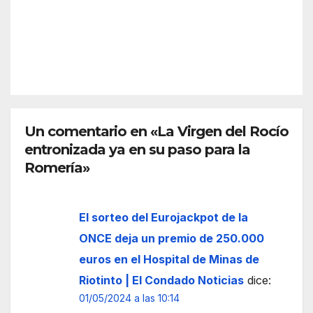
lema
co,
Rein
del
apar
REDACC
a”
Año
cami
IÓN
Jubil
ento
ar
s y
Roci
nor
ero
mas
Un comentario en «La Virgen del Rocío
para
entronizada ya en su paso para la
la
Veni
Romería»
da
de la
El sorteo del Eurojackpot de la
Virg
en
ONCE deja un premio de 250.000
euros en el Hospital de Minas de
Riotinto | El Condado Noticias
dice:
01/05/2024 a las 10:14