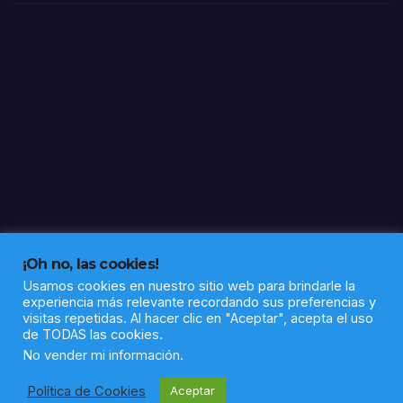
¡Oh no, las cookies!
Usamos cookies en nuestro sitio web para brindarle la
experiencia más relevante recordando sus preferencias y
visitas repetidas. Al hacer clic en "Aceptar", acepta el uso
de TODAS las cookies.
Funciona gracias a WordPress
|
Tema: Newsup de
Themeansar
No vender mi información
.
Política de Cookies
Aceptar
Política de privacidad
Aviso legal
Sobre nosotros