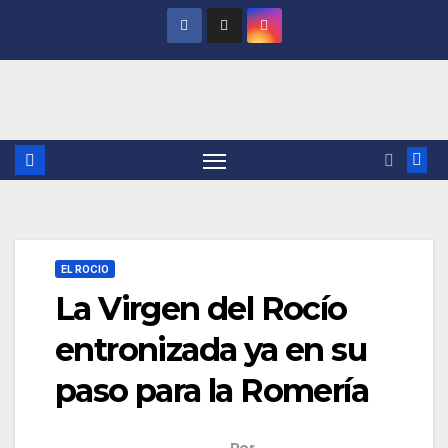
Saltar
al
contenido
EL ROCIO
La Virgen del Rocío
entronizada ya en su
paso para la Romería