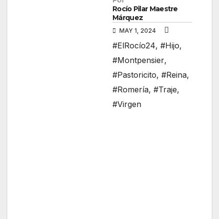
Por
Rocío Pilar Maestre
Márquez
MAY 1, 2024
#ElRocío24
,
#Hijo
,
#Montpensier
,
#Pastoricito
,
#Reina
,
#Romería
,
#Traje
,
#Virgen