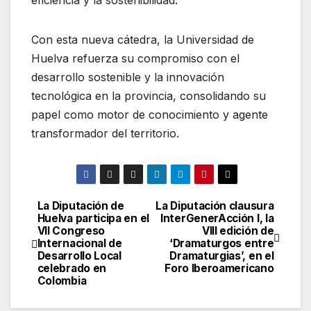
Con esta nueva cátedra, la Universidad de
Huelva refuerza su compromiso con el
desarrollo sostenible y la innovación
tecnológica en la provincia, consolidando su
papel como motor de conocimiento y agente
transformador del territorio.
La Diputación de
La Diputación clausura
Navegación
Huelva participa en el
InterGenerAcción I, la
VII Congreso
VIII edición de
de
Internacional de
‘Dramaturgos entre
Desarrollo Local
Dramaturgias’, en el
entradas
celebrado en
Foro Iberoamericano
Colombia