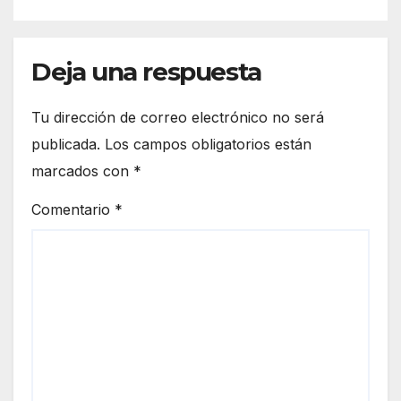
front
cio
era
euro
de
peo
Deja una respuesta
Ceut
a
Tu dirección de correo electrónico no será
publicada.
Los campos obligatorios están
marcados con
*
Comentario
*