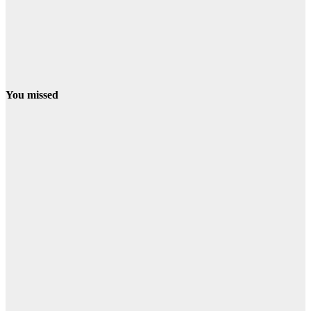
You missed
PROVINCIA
El programa
ERACIS+ de
Minas de
Riotinto ya ha
abierto más de
60 itinerarios
sociolaborales
en la barriada
Alto de la
Mesa
07/08/2026
Redacción