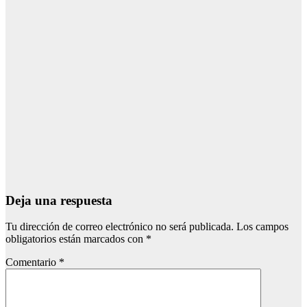
CONDADO
NIEBLA
El incendio de
Niebla se
inició junto a
una carretera
y el alcalde
apunta a una
posible
negligencia
Ago 7, 2026
Redacción
Deja una respuesta
Tu dirección de correo electrónico no será publicada.
Los campos
obligatorios están marcados con
*
Comentario
*