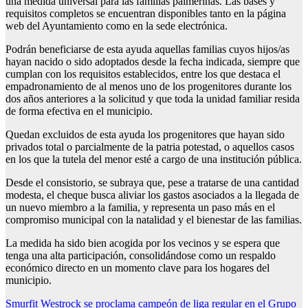
una medida universal para las familias palmerinas. Las bases y
requisitos completos se encuentran disponibles tanto en la página
web del Ayuntamiento como en la sede electrónica.
Podrán beneficiarse de esta ayuda aquellas familias cuyos hijos/as
hayan nacido o sido adoptados desde la fecha indicada, siempre que
cumplan con los requisitos establecidos, entre los que destaca el
empadronamiento de al menos uno de los progenitores durante los
dos años anteriores a la solicitud y que toda la unidad familiar resida
de forma efectiva en el municipio.
Quedan excluidos de esta ayuda los progenitores que hayan sido
privados total o parcialmente de la patria potestad, o aquellos casos
en los que la tutela del menor esté a cargo de una institución pública.
Desde el consistorio, se subraya que, pese a tratarse de una cantidad
modesta, el cheque busca aliviar los gastos asociados a la llegada de
un nuevo miembro a la familia, y representa un paso más en el
compromiso municipal con la natalidad y el bienestar de las familias.
La medida ha sido bien acogida por los vecinos y se espera que
tenga una alta participación, consolidándose como un respaldo
económico directo en un momento clave para los hogares del
municipio.
Navegación
Smurfit Westrock se proclama campeón de liga regular en el Grupo