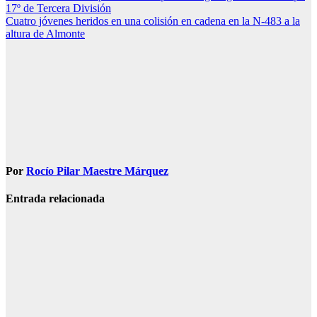
17º de Tercera División
de
Cuatro jóvenes heridos en una colisión en cadena en la N-483 a la
entradas
altura de Almonte
Por
Rocío Pilar Maestre Márquez
Entrada relacionada
CONDADO
PALOS
Investigada
por conducir
ebria un
turismo con