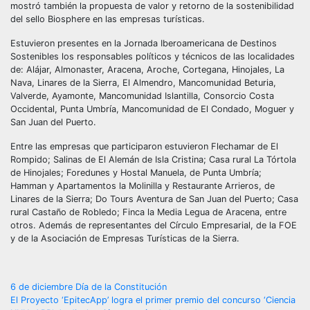
mostró también la propuesta de valor y retorno de la sostenibilidad
del sello Biosphere en las empresas turísticas.
Estuvieron presentes en la Jornada Iberoamericana de Destinos
Sostenibles los responsables políticos y técnicos de las localidades
de: Alájar, Almonaster, Aracena, Aroche, Cortegana, Hinojales, La
Nava, Linares de la Sierra, El Almendro, Mancomunidad Beturia,
Valverde, Ayamonte, Mancomunidad Islantilla, Consorcio Costa
Occidental, Punta Umbría, Mancomunidad de El Condado, Moguer y
San Juan del Puerto.
Entre las empresas que participaron estuvieron Flechamar de El
Rompido; Salinas de El Alemán de Isla Cristina; Casa rural La Tórtola
de Hinojales; Foredunes y Hostal Manuela, de Punta Umbría;
Hamman y Apartamentos la Molinilla y Restaurante Arrieros, de
Linares de la Sierra; Do Tours Aventura de San Juan del Puerto; Casa
rural Castaño de Robledo; Finca la Media Legua de Aracena, entre
otros. Además de representantes del Círculo Empresarial, de la FOE
y de la Asociación de Empresas Turísticas de la Sierra.
Navegación
6 de diciembre Día de la Constitución
El Proyecto ‘EpitecApp’ logra el primer premio del concurso ‘Ciencia