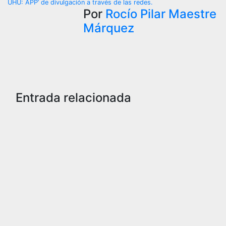
de
UHU: APP’ de divulgación a través de las redes.
Por
Rocío Pilar Maestre
entradas
Márquez
Entrada relacionada
SOCIEDAD
Muere
una
agente
de la
Guardia
Civil
tras ser