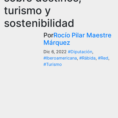
turismo y
sostenibilidad
Por
Rocío Pilar Maestre
Márquez
Dic 6, 2022
#Diputación
,
#Iberoamericana
,
#Rábida
,
#Red
,
#Turismo