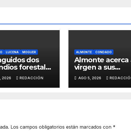
O
LUCENA
MOGUER
ALMONTE
CONDADO
nguidos dos
Almonte acerca 
ndios forestales
virgen a sus
oguer y
mayores y a las
, 2026
REDACCIÓN
AGO 5, 2026
REDACCIÓ
na del Puerto
personas con
discapacidad
cada.
Los campos obligatorios están marcados con
*