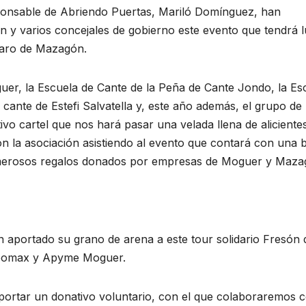
sponsable de Abriendo Puertas, Mariló Domínguez, han
ón y varios concejales de gobierno este evento que tendrá 
l Faro de Mazagón.
uer, la Escuela de Cante de la Peña de Cante Jondo, la Es
ante de Estefi Salvatella y, este año además, el grupo de 
o cartel que nos hará pasar una velada llena de aliciente
con la asociación asistiendo al evento que contará con una 
merosos regalos donados por empresas de Moguer y Maza
 aportado su grano de arena a este tour solidario Fresón 
deomax y Apyme Moguer.
aportar un donativo voluntario, con el que colaboraremos c