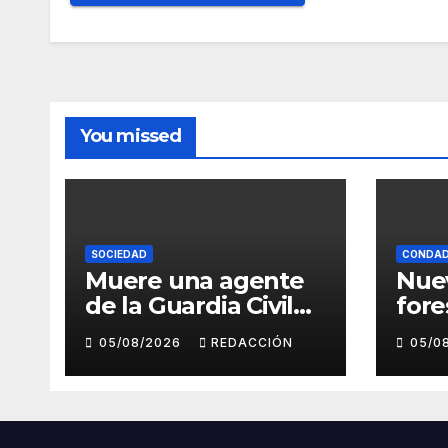
You missed
SOCIEDAD
CONDA
Muere una agente
Nue
de la Guardia Civil
fore
tras ser tiroteada
del 
05/08/2026
REDACCIÓN
05/0
por su expareja
quin
días