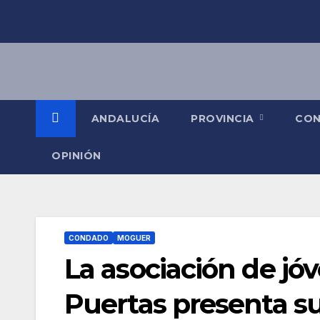
Saltar
al
contenido
ANDALUCÍA
PROVINCIA
CO
OPINIÓN
CONDADO
MOGUER
La asociación de jó
Puertas presenta s