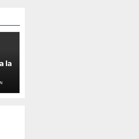
a la
N