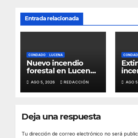
Entrada relacionada
CONDADO
LUCENA
CONDAD
Nuevo incendio
Exti
forestal en Lucena
ince
del Puerto, el
en M
AGO 5, 2026
REDACCIÓN
AGO 5
quinto en apenas 15
Luce
días
Deja una respuesta
Tu dirección de correo electrónico no será publi