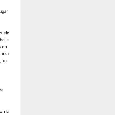
lugar
cuela
baile
s en
barra
gón.
de
on la