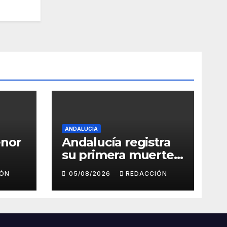
ANDALUCÍA
enor
Andalucía registra
su primera muerte
por el virus del Nilo
IÓN
05/08/2026
REDACCIÓN
el
este año y eleva a 17
los casos