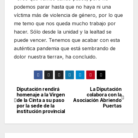
podemos parar hasta que no haya ni una
víctima más de violencia de género, por lo que
me temo que nos queda mucho trabajo por
hacer. Sólo desde la unidad y la lealtad se
puede vencer. Tenemos que acabar con esta
auténtica pandemia que está sembrando de
dolor nuestra tierra», ha concluido.
Diputación rendirá
La Diputación
Navegación
homenaje a la Virgen
colabora con la
de la Cinta a su paso
Asociación Abriendo
de
por la sede de la
Puertas
institución provincial
entradas