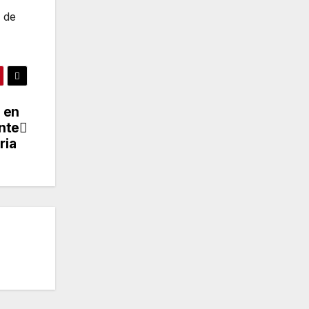
s de
 en
nte
aria