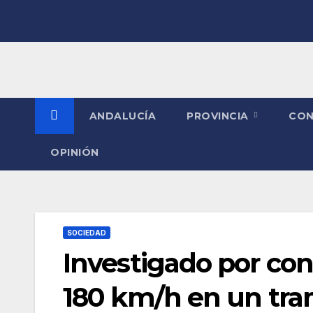
Saltar
al
contenido
ANDALUCÍA
PROVINCIA
CO
OPINIÓN
SOCIEDAD
Investigado por co
180 km/h en un tra