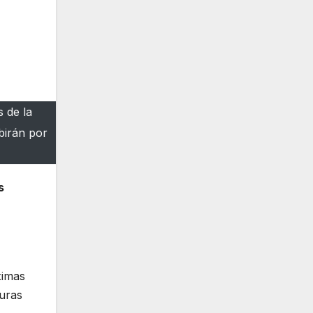
 de la
birán por
s
ximas
turas