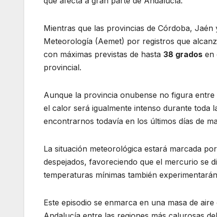
que afecta a gran parte de Andalucía.
Mientras que las provincias de Córdoba, Jaén y 
Meteorología (Aemet) por registros que alcanz
con máximas previstas de hasta
38 grados
en 
provincial.
Aunque la provincia onubense no figura entre
el calor será igualmente intenso durante toda 
encontrarnos todavía en los últimos días de m
La situación meteorológica estará marcada por 
despejados, favoreciendo que el mercurio se di
temperaturas mínimas también experimentarán 
Este episodio se enmarca en una masa de aire c
Andalucía entre las regiones más calurosas del