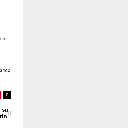
 lo
tando
 su
rin