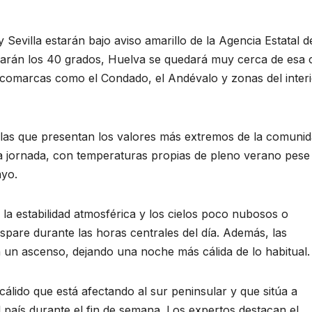
Sevilla estarán bajo aviso amarillo de la Agencia Estatal d
arán los 40 grados, Huelva se quedará muy cerca de esa c
comarcas como el Condado, el Andévalo y zonas del interi
 las que presentan los valores más extremos de la comunid
la jornada, con temperaturas propias de pleno verano pese
ayo.
la estabilidad atmosférica y los cielos poco nubosos o
spare durante las horas centrales del día. Además, las
un ascenso, dejando una noche más cálida de lo habitual.
álido que está afectando al sur peninsular y que sitúa a
 país durante el fin de semana. Los expertos destacan el