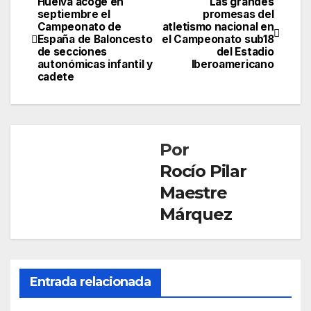
Huelva acoge en
Las grandes
Navegación
septiembre el
promesas del
Campeonato de
atletismo nacional en
de
España de Baloncesto
el Campeonato sub18
de secciones
del Estadio
entradas
autonómicas infantil y
Iberoamericano
cadete
Por
Rocío Pilar
Maestre
Márquez
Entrada relacionada
DEPORTES
X