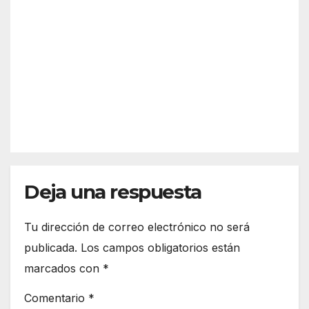
to
del
vitivi
ROCÍO
2025
Sevil
nícol
PILAR
la
a del
MAESTR
por
territ
E
forza
orio
r
MÁRQUE
tarje
Z
tas
ama
rillas
para
Deja una respuesta
apu
esta
s
Tu dirección de correo electrónico no será
ilega
publicada.
Los campos obligatorios están
les
marcados con
*
Comentario
*