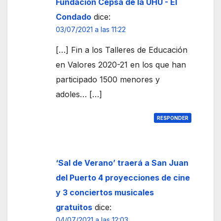
Huel
Fundación Cepsa de la UHU - El
va
Condado
dice:
03/07/2021 a las 11:22
[…] Fin a los Talleres de Educación
en Valores 2020-21 en los que han
participado 1500 menores y
adoles… […]
RESPONDER
‘Sal de Verano’ traerá a San Juan
del Puerto 4 proyecciones de cine
y 3 conciertos musicales
gratuitos
dice:
04/07/2021 a las 12:03