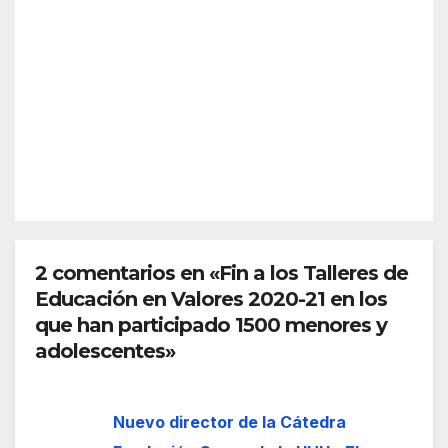
acto
de
s
s en
Cine
MAY 5,
culm
torn
de
2026
ina
o a
Islan
una
la
tilla
mult
cele
REDACC
itudi
braci
IÓN
naria
ón
y
del
emo
Día
tiva
del
Rom
2 comentarios en «Fin a los Talleres de
Fand
ería
Educación en Valores 2020-21 en los
ang
de
o de
que han participado 1500 menores y
San
la
adolescentes»
José
provi
Obre
ncia
ro
Nuevo director de la Cátedra
de
2026