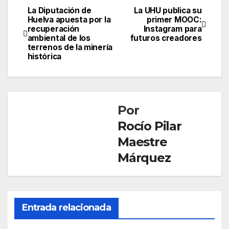
La Diputación de
La UHU publica su
Navegación
Huelva apuesta por la
primer MOOC:
recuperación
Instagram para
de
ambiental de los
futuros creadores
terrenos de la minería
entradas
histórica
Por
Rocío Pilar
Maestre
Márquez
Entrada relacionada
CULTURA
La