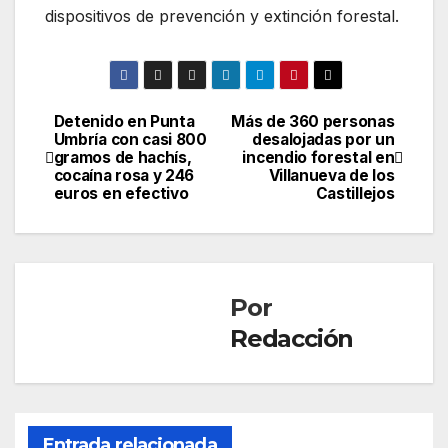
dispositivos de prevención y extinción forestal.
Detenido en Punta
Más de 360 personas
Navegación
Umbría con casi 800
desalojadas por un
gramos de hachís,
incendio forestal en
de
cocaína rosa y 246
Villanueva de los
euros en efectivo
Castillejos
entradas
Por
Redacción
Entrada relacionada
SOCIEDAD