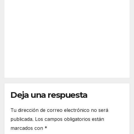
¿Qu
a
é es
previ
Sche
a y
AGO 5,
nge
desc
2026
n?
arta
Así
refor
funci
zar
REDACC
ona
más
IÓN
el
la
espa
front
cio
era
euro
de
peo
Deja una respuesta
Ceut
a
Tu dirección de correo electrónico no será
publicada.
Los campos obligatorios están
marcados con
*