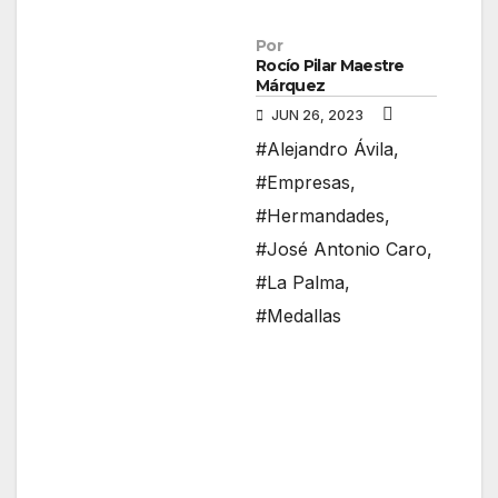
Por
Rocío Pilar Maestre
Márquez
JUN 26, 2023
#Alejandro Ávila
,
#Empresas
,
#Hermandades
,
#José Antonio Caro
,
#La Palma
,
#Medallas