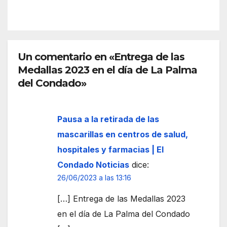
junt
una
o a
torre
una
med
carr
ieval
eter
Un comentario en «Entrega de las
inspi
a y el
Medallas 2023 en el día de La Palma
rada
alcal
en el
del Condado»
de
peri
apu
odo
nta a
Pausa a la retirada de las
mus
una
ulm
mascarillas en centros de salud,
posi
án
hospitales y farmacias | El
ble
de la
Condado Noticias
dice:
negli
local
26/06/2023 a las 13:16
genc
idad
ia
[…] Entrega de las Medallas 2023
en el día de La Palma del Condado