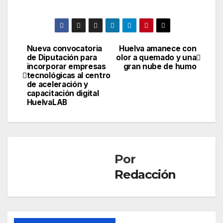
Nueva convocatoria
Huelva amanece con
Navegación
de Diputación para
olor a quemado y una
incorporar empresas
gran nube de humo
de
tecnológicas al centro
de aceleración y
entradas
capacitación digital
HuelvaLAB
Por
Redacción