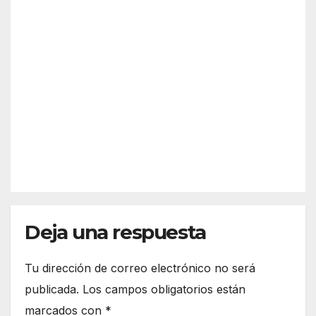
alert
¿Qu
a
é es
previ
Sche
a y
AGO 5,
nge
desc
2026
n?
arta
Así
refor
funci
zar
REDACC
ona
más
IÓN
el
la
espa
front
cio
era
euro
de
peo
Deja una respuesta
Ceut
a
Tu dirección de correo electrónico no será
publicada.
Los campos obligatorios están
marcados con
*