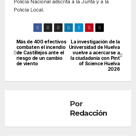
Policía Nacional adscrita a la Junta y a la
Policía Local.
Más de 400 efectivos
La investigación de la
Navegación
combaten el incendio
Universidad de Huelva
de Castillejos ante el
vuelve a acercarse a
de
riesgo de un cambio
la ciudadanía con Pint
de viento
of Science Huelva
entradas
2026
Por
Redacción