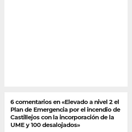
una
reja
IÓN
alert
SOCIEDAD
¿Qu
a
é es
previ
Sche
a y
AGO 5,
nge
desc
2026
n?
arta
Así
refor
funci
zar
REDACC
ona
más
IÓN
el
la
espa
front
cio
era
euro
de
peo
6 comentarios en «Elevado a nivel 2 el
Ceut
Plan de Emergencia por el incendio de
a
Castillejos con la incorporación de la
UME y 100 desalojados»