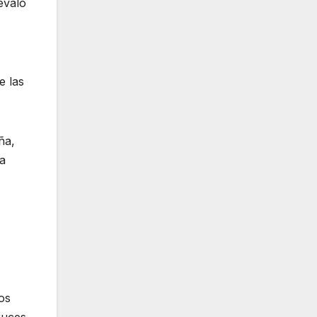
évalo
e las
ña,
na
os
ruces