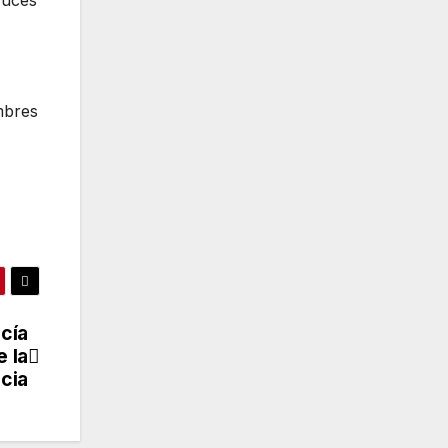
mbres
cía
e la
cia