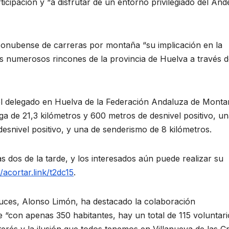
cipación y “a disfrutar de un entorno privilegiado del And
 onubense de carreras por montaña “su implicación en la
 numerosos rincones de la provincia de Huelva a través d
l delegado en Huelva de la Federación Andaluza de Monta
ga de 21,3 kilómetros y 600 metros de desnivel positivo, u
desnivel positivo, y una de senderismo de 8 kilómetros.
s dos de la tarde, y los interesados aún puede realizar su
//acortar.link/t2dc15
.
Cruces, Alonso Limón, ha destacado la colaboración
 “con apenas 350 habitantes, hay un total de 115 voluntari
terés y la ilusión que todos tenemos en Villanueva de las C