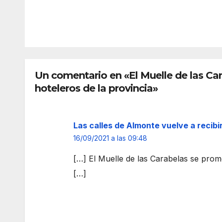
Guar
era
REDACC
REDAC
dia
una
IÓN
IÓN
Civil
aler
tras
a
ser
prev
tirot
a y
Un comentario en «El Muelle de las Ca
eada
des
hoteleros de la provincia»
por
arta
su
refo
expa
zar
Las calles de Almonte vuelve a recibir
reja
más
16/09/2021 a las 09:48
la
fron
[…] El Muelle de las Carabelas se prom
era
[…]
de
Ceu
a