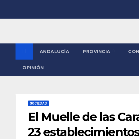
Saltar
al
contenido
ANDALUCÍA
PROVINCIA
CO
OPINIÓN
SOCIEDAD
El Muelle de las Ca
23 establecimientos