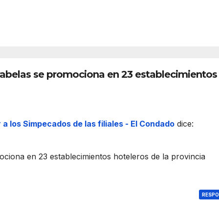
funci
C
REDACC
ona
IÓN
t
el
espa
i
cio
euro
rabelas se promociona en 23 establecimientos
c
peo
r
 a los Simpecados de las filiales - El Condado
dice:
t
ociona en 23 establecimientos hoteleros de la provincia
t
RESP