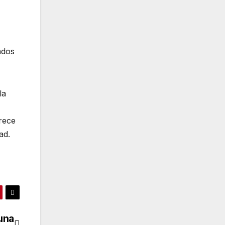
ados
la
frece
ad.
una