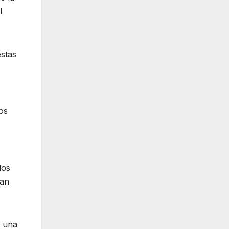
l
estas
os
los
han
o una