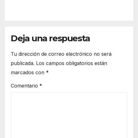
IÓN
el
la
espa
front
cio
era
euro
de
peo
Deja una respuesta
Ceut
a
Tu dirección de correo electrónico no será
publicada.
Los campos obligatorios están
marcados con
*
Comentario
*