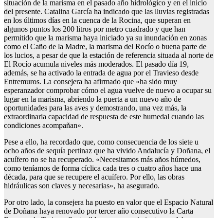
situación de la marisma en el pasado año hidrológico y en el inicio
del presente. Catalina García ha indicado que las lluvias registradas
en los últimos días en la cuenca de la Rocina, que superan en
algunos puntos los 200 litros por metro cuadrado y que han
permitido que la marisma haya iniciado ya su inundación en zonas
como el Caño de la Madre, la marisma del Rocío o buena parte de
los lucios, a pesar de que la estación de referencia situada al norte de
El Rocío acumula niveles más moderados. El pasado día 19,
además, se ha activado la entrada de agua por el Travieso desde
Entremuros. La consejera ha afirmado que «ha sido muy
esperanzador comprobar cómo el agua vuelve de nuevo a ocupar su
lugar en la marisma, abriendo la puerta a un nuevo año de
oportunidades para las aves y demostrando, una vez más, la
extraordinaria capacidad de respuesta de este humedal cuando las
condiciones acompañan».
Pese a ello, ha recordado que, como consecuencia de los siete u
ocho años de sequía pertinaz que ha vivido Andalucía y Doñana, el
acuífero no se ha recuperado. «Necesitamos más años húmedos,
como teníamos de forma cíclica cada tres o cuatro años hace una
década, para que se recupere el acuífero. Por ello, las obras
hidráulicas son claves y necesarias», ha asegurado.
Por otro lado, la consejera ha puesto en valor que el Espacio Natural
de Doñana haya renovado por tercer año consecutivo la Carta