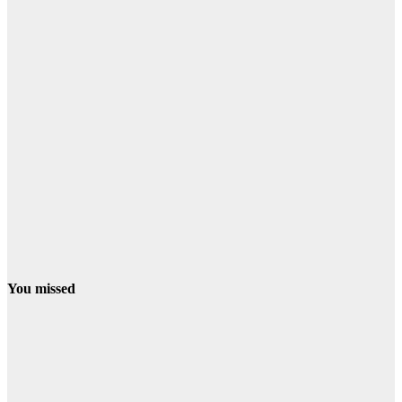
You missed
CONDADO
LA PALMA
Cortadas
varias