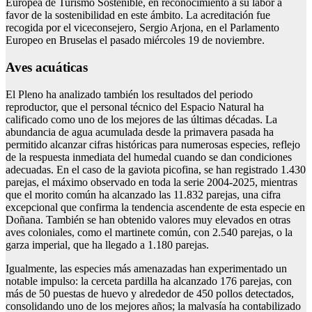
Europea de Turismo Sostenible, en reconocimiento a su labor a
favor de la sostenibilidad en este ámbito. La acreditación fue
recogida por el viceconsejero, Sergio Arjona, en el Parlamento
Europeo en Bruselas el pasado miércoles 19 de noviembre.
Aves acuáticas
El Pleno ha analizado también los resultados del periodo
reproductor, que el personal técnico del Espacio Natural ha
calificado como uno de los mejores de las últimas décadas. La
abundancia de agua acumulada desde la primavera pasada ha
permitido alcanzar cifras históricas para numerosas especies, reflejo
de la respuesta inmediata del humedal cuando se dan condiciones
adecuadas. En el caso de la gaviota picofina, se han registrado 1.430
parejas, el máximo observado en toda la serie 2004-2025, mientras
que el morito común ha alcanzado las 11.832 parejas, una cifra
excepcional que confirma la tendencia ascendente de esta especie en
Doñana. También se han obtenido valores muy elevados en otras
aves coloniales, como el martinete común, con 2.540 parejas, o la
garza imperial, que ha llegado a 1.180 parejas.
Igualmente, las especies más amenazadas han experimentado un
notable impulso: la cerceta pardilla ha alcanzado 176 parejas, con
más de 50 puestas de huevo y alrededor de 450 pollos detectados,
consolidando uno de los mejores años; la malvasía ha contabilizado