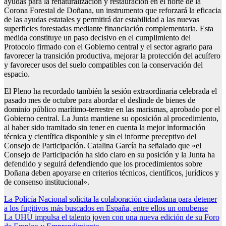
ayudas para la renaturalización y restauración en el norte de la
Corona Forestal de Doñana, un instrumento que reforzará la eficacia
de las ayudas estatales y permitirá dar estabilidad a las nuevas
superficies forestadas mediante financiación complementaria. Esta
medida constituye un paso decisivo en el cumplimiento del
Protocolo firmado con el Gobierno central y el sector agrario para
favorecer la transición productiva, mejorar la protección del acuífero
y favorecer usos del suelo compatibles con la conservación del
espacio.
El Pleno ha recordado también la sesión extraordinaria celebrada el
pasado mes de octubre para abordar el deslinde de bienes de
dominio público marítimo-terrestre en las marismas, aprobado por el
Gobierno central. La Junta mantiene su oposición al procedimiento,
al haber sido tramitado sin tener en cuenta la mejor información
técnica y científica disponible y sin el informe preceptivo del
Consejo de Participación. Catalina García ha señalado que «el
Consejo de Participación ha sido claro en su posición y la Junta ha
defendido y seguirá defendiendo que los procedimientos sobre
Doñana deben apoyarse en criterios técnicos, científicos, jurídicos y
de consenso institucional».
Navegación
La Policía Nacional solicita la colaboración ciudadana para detener
a los fugitivos más buscados en España, entre ellos un onubense
de
La UHU impulsa el talento joven con una nueva edición de su Foro