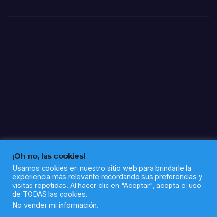
llón
d de
la
Com
anda
ncia
y la
Sub
dele
gaci
ón
en
Huel
va
¡Oh no, las cookies!
Usamos cookies en nuestro sitio web para brindarle la
experiencia más relevante recordando sus preferencias y
visitas repetidas. Al hacer clic en "Aceptar", acepta el uso
de TODAS las cookies.
Funciona gracias a WordPress
|
Tema: Newsup de
Themeansar
No vender mi información
.