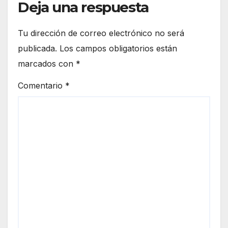
Deja una respuesta
mad
ruga
da
Tu dirección de correo electrónico no será
de
publicada.
Los campos obligatorios están
este
marcados con
*
lune
s
Comentario
*