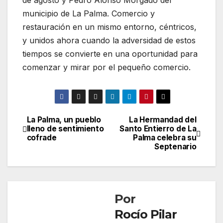
de agosto y Pedro Alonso Morgado del
municipio de La Palma. Comercio y
restauración en un mismo entorno, céntricos,
y unidos ahora cuando la adversidad de estos
tiempos se convierte en una oportunidad para
comenzar y mirar por el pequeño comercio.
La Palma, un pueblo
La Hermandad del
Navegación
lleno de sentimiento
Santo Entierro de La
cofrade
Palma celebra su
de
Septenario
entradas
Por
Rocío Pilar