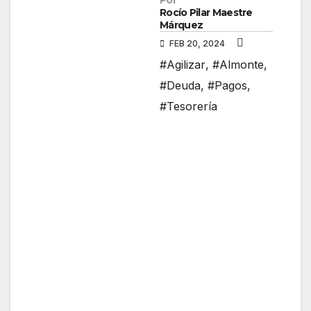
Por
Rocío Pilar Maestre
Márquez
FEB 20, 2024
#Agilizar
,
#Almonte
,
#Deuda
,
#Pagos
,
#Tesorería