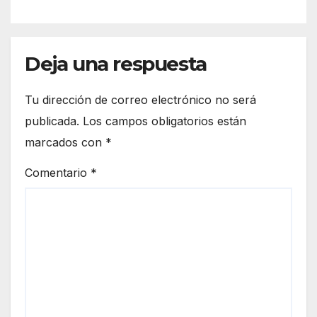
mo
prev
con
entiv
un
o y
men
Deja una respuesta
más
or a
de
bord
270
Tu dirección de correo electrónico no será
o en
efec
publicada.
Los campos obligatorios están
Palo
tivos
marcados con
*
s de
la
Comentario
*
Fron
tera