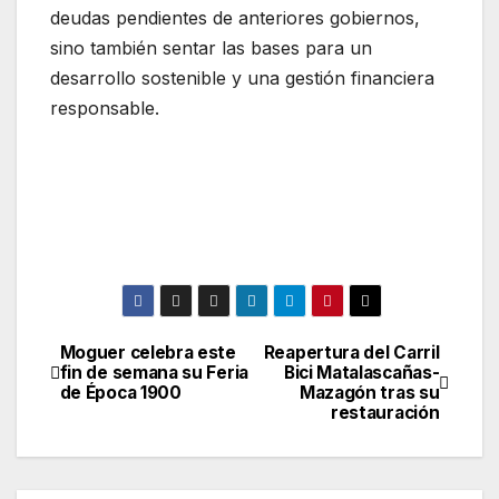
deudas pendientes de anteriores gobiernos,
sino también sentar las bases para un
desarrollo sostenible y una gestión financiera
responsable.
Moguer celebra este
Reapertura del Carril
Navegación
fin de semana su Feria
Bici Matalascañas-
de Época 1900
Mazagón tras su
de
restauración
entradas