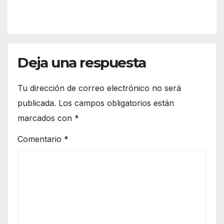
IÓN
el
la
espa
front
cio
era
euro
de
peo
Deja una respuesta
Ceut
a
Tu dirección de correo electrónico no será
publicada.
Los campos obligatorios están
marcados con
*
Comentario
*