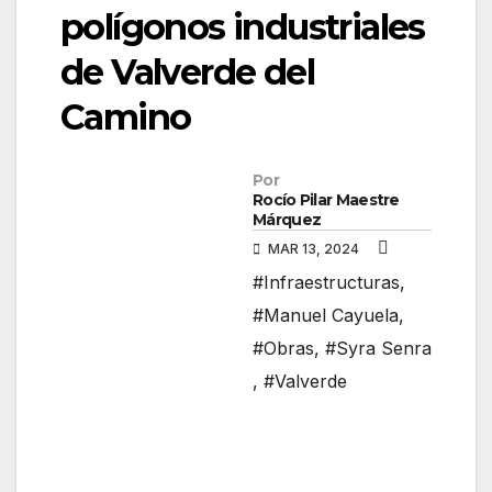
polígonos industriales
de Valverde del
Camino
Por
Rocío Pilar Maestre
Márquez
MAR 13, 2024
#Infraestructuras
,
#Manuel Cayuela
,
#Obras
,
#Syra Senra
,
#Valverde