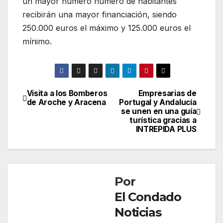
un mayor número número de habitantes
recibirán una mayor financiación, siendo
250.000 euros el máximo y 125.000 euros el
mínimo.
Visita a los Bomberos
Empresarias de
Navegación
de Aroche y Aracena
Portugal y Andalucía
se unen en una guía
de
turística gracias a
INTREPIDA PLUS
entradas
Por
El Condado
Noticias