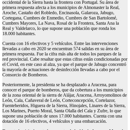
occidental de la Sierra hasta la frontera con Portugal. Su área de
primera respuesta afecta a los municipios de Almonaster la Real,
Aroche, Castaño del Robledo, Encinasola, Galaroza, Jabugo,
Cortegana, Cumbres de Enmedio, Cumbres de San Bartolomé,
Cumbres Mayores, La Nava, Rosal de la Frontera, Santa Ana la
Real y Valdelarco, lo que supone una población que ronda los
18.000 habitantes.
Cuenta con 16 efectivos y 5 vehículos. Entre las intervenciones
llevadas a cabo en 2020 se encuentran 574 salidas en su área de
primera respuesta. Fue la cifra más alta de todos los parques de la
red provincial. Cabe resaltar que estas cifras están condicionadas por
el Covid, en este caso al alza, ya que el parque de Jabugo concentró
la mayoría de actuaciones de desinfección llevadas a cabo por el
Consorcio de Bomberos.
Posteriormente, la presidenta se ha desplazado a Aracena, para
conocer el parque de bomberos, que da cobertura a los municipios
de la zona oriental de la sierra de Alájar, Aracena, Arroyomolinos de
León, Cala, Cañaveral de León, Corteconcepción, Cortelazor,
Fuenteheridos, Higuera de la Sierra, Hinojales, Linares de la Sierra,
Los Marines, Puerto Moral, Santa Olalla del Cala y Zufre, lo que
supone una población de unos 17.000 habitantes. Cuenta con una
dotación de 16 efectivos, 4 vehículos y una embarcación.