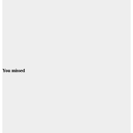
You missed
PROVINCIA
El programa
ERACIS+ de
Minas de
Riotinto ya ha
abierto más de
60 itinerarios
sociolaborales
en la barriada