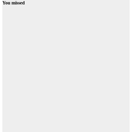
You missed
PROVINCIA
SIERRA
Detenidos dos
cazadores
furtivos en la
localidad de
Cumbres
Mayores
08/08/2026
Redacción
CONDADO
NIEBLA
Continúan
cortadas la
HU-3106 y la
A-493 por el
incendio de
Niebla