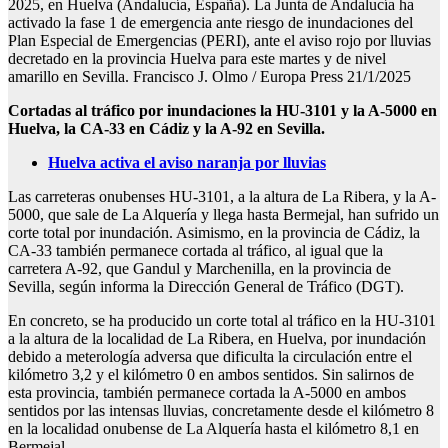
2025, en Huelva (Andalucía, España). La Junta de Andalucía ha
activado la fase 1 de emergencia ante riesgo de inundaciones del
Plan Especial de Emergencias (PERI), ante el aviso rojo por lluvias
decretado en la provincia Huelva para este martes y de nivel
amarillo en Sevilla. Francisco J. Olmo / Europa Press 21/1/2025
Cortadas al tráfico por inundaciones la HU-3101 y la A-5000 en
Huelva, la CA-33 en Cádiz y la A-92 en Sevilla.
Huelva activa el aviso naranja por lluvias
Las carreteras onubenses HU-3101, a la altura de La Ribera, y la A-
5000, que sale de La Alquería y llega hasta Bermejal, han sufrido un
corte total por inundación. Asimismo, en la provincia de Cádiz, la
CA-33 también permanece cortada al tráfico, al igual que la
carretera A-92, que Gandul y Marchenilla, en la provincia de
Sevilla, según informa la Dirección General de Tráfico (DGT).
En concreto, se ha producido un corte total al tráfico en la HU-3101
a la altura de la localidad de La Ribera, en Huelva, por inundación
debido a meterología adversa que dificulta la circulación entre el
kilómetro 3,2 y el kilómetro 0 en ambos sentidos. Sin salirnos de
esta provincia, también permanece cortada la A-5000 en ambos
sentidos por las intensas lluvias, concretamente desde el kilómetro 8
en la localidad onubense de La Alquería hasta el kilómetro 8,1 en
Bermejal.