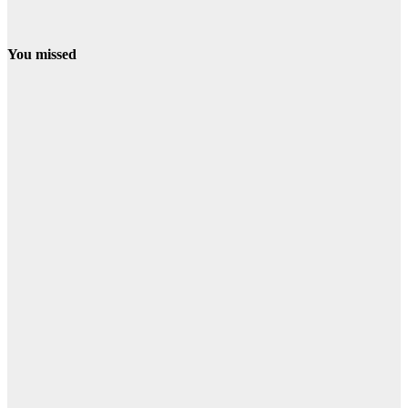
You missed
CONDADO
NIEBLA
La Junta eleva
a fase de
emergencia el
incendio de
Niebla, que
obliga al
alejamiento
preventivo de
dos aldeas
06/08/2026
Redacción
BOLLULLOS
CONDADO
Desactivados