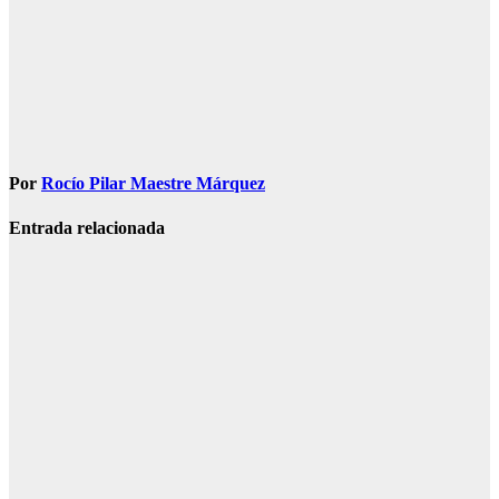
Por
Rocío Pilar Maestre Márquez
Entrada relacionada
SOCIEDAD
Muere una
agente de la
Guardia Civil
tras ser
tiroteada por
su expareja
Ago 5, 2026
Redacción