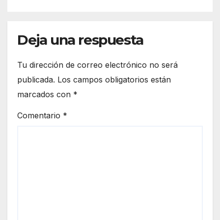
front
cio
era
euro
de
peo
Deja una respuesta
Ceut
a
Tu dirección de correo electrónico no será
publicada.
Los campos obligatorios están
marcados con
*
Comentario
*