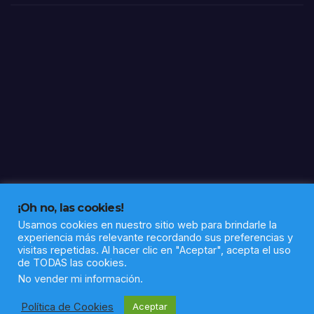
tivos
de
60
itine
rario
s
socio
labor
ales
en la
barri
ada
Alto
¡Oh no, las cookies!
de la
Usamos cookies en nuestro sitio web para brindarle la
experiencia más relevante recordando sus preferencias y
Mes
visitas repetidas. Al hacer clic en "Aceptar", acepta el uso
a
de TODAS las cookies.
Funciona gracias a WordPress
|
Tema: Newsup de
Themeansar
No vender mi información
.
Política de Cookies
Aceptar
Política de privacidad
Aviso legal
Sobre nosotros