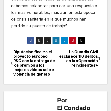
debemos colaborar para dar una respuesta a
los más vulnerables, más aún en esta época
de crisis sanitaria en la que muchos han
perdido su puesto de trabajo”.
Diputación finaliza el
La Guardia Civil
Navegación
proyecto europeo
esclarece 110 delitos
R&C con la entrega de
en la «Operación
de
los premios a los
reincidentes»
mejores vídeos sobre
entradas
violencia de género
Por
El Condado