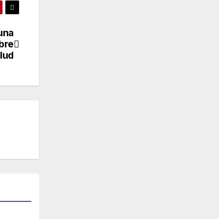
una
bre
lud