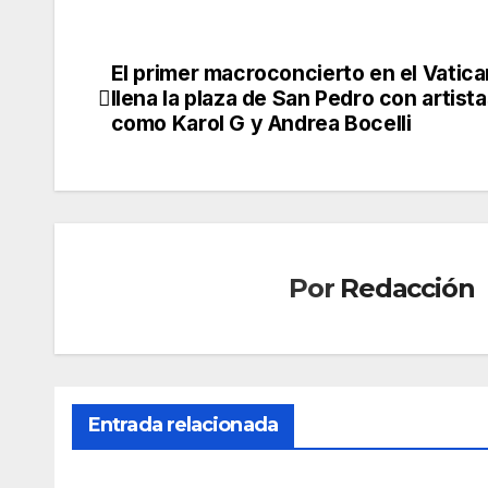
El primer macroconcierto en el Vatic
Navegación
llena la plaza de San Pedro con artist
de
como Karol G y Andrea Bocelli
entradas
Por
Redacción
Entrada relacionada
SOCIEDAD
SOCIED
Mue
Marl
re
ask