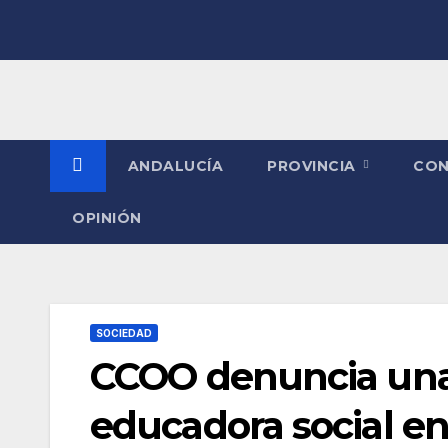
Saltar
al
contenido
ANDALUCÍA
PROVINCIA
CO
OPINIÓN
SOCIEDAD
CCOO denuncia una
educadora social en