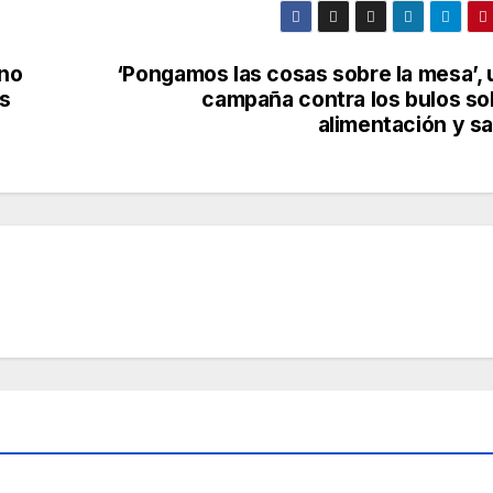
ano
‘Pongamos las cosas sobre la mesa’, 
as
campaña contra los bulos so
alimentación y sa
AD
SOCIEDAD
¿Qu
a
é es