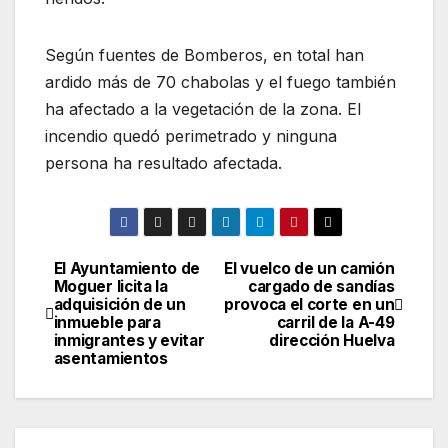
Según fuentes de Bomberos, en total han
ardido más de 70 chabolas y el fuego también
ha afectado a la vegetación de la zona. El
incendio quedó perimetrado y ninguna
persona ha resultado afectada.
El Ayuntamiento de
El vuelco de un camión
Navegación
Moguer licita la
cargado de sandías
adquisición de un
provoca el corte en un
de
inmueble para
carril de la A-49
inmigrantes y evitar
dirección Huelva
entradas
asentamientos