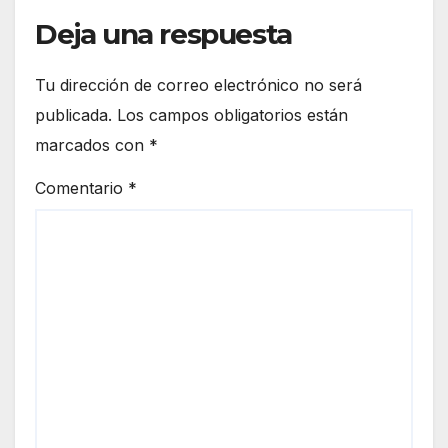
ullos
nto
Par
Deja una respuesta
prev
del
entiv
Con
o de
Tu dirección de correo electrónico no será
dad
dos
publicada.
Los campos obligatorios están
o
alde
marcados con
*
as
Comentario
*