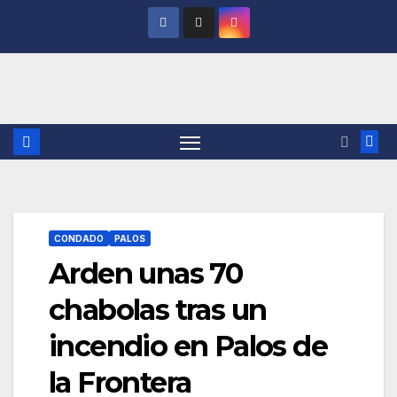
Saltar
al
contenido
CONDADO
PALOS
Arden unas 70
chabolas tras un
incendio en Palos de
la Frontera