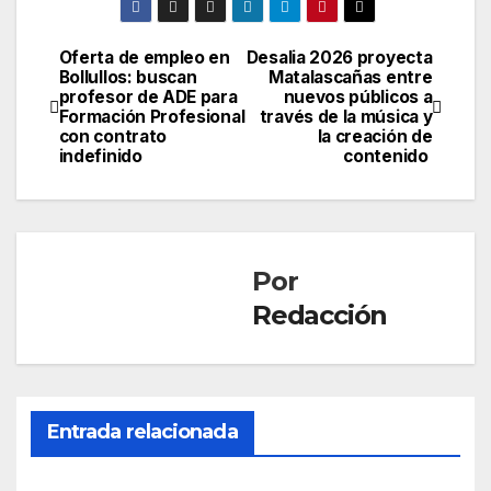
Oferta de empleo en
Desalia 2026 proyecta
Navegación
Bollullos: buscan
Matalascañas entre
profesor de ADE para
nuevos públicos a
de
Formación Profesional
través de la música y
con contrato
la creación de
entradas
indefinido
contenido
Por
Redacción
CONDADO
Entrada relacionada
NIEBLA
Cont
inúa