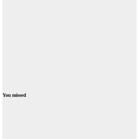
You missed
CONDADO
ESCACENA
PATERNA
El incendio
avanza hacia