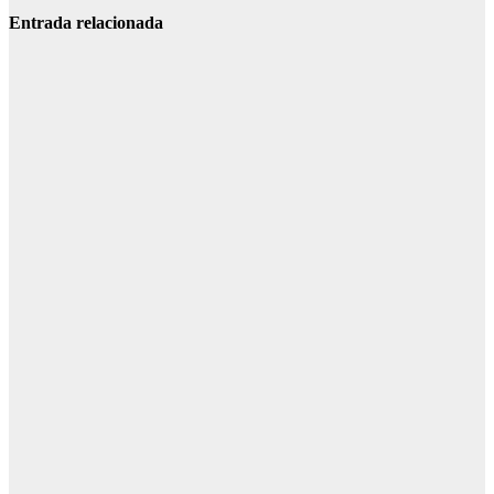
Entrada relacionada
CONDADO
ESCACENA
PATERNA
El incendio
avanza hacia
el este y eleva
la alerta en
Escacena y
Paterna del
Campo
Ago 9, 2026
Redacción
CONDADO
LA PALMA
Cortadas
varias
carreteras
desde La
Palma del